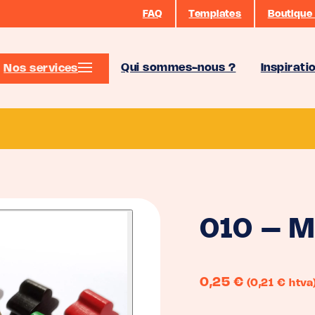
FAQ
Templates
Boutique 
Qui sommes-nous ?
Inspirati
Nos services
010 – M
0,25
€
(0,21 € htva