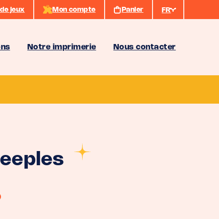
de jeux
Mon compte
Panier
FR
ons
Notre imprimerie
Nous contacter
eeples
)