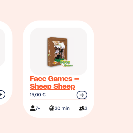
Face Games –
Sheep Sheep
15,00
€
7+
20 min
2