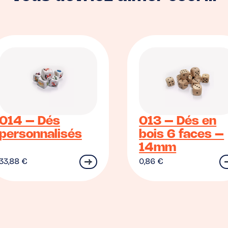
014 – Dés
013 – Dés en
personnalisés
bois 6 faces –
14mm
33,88
€
0,86
€