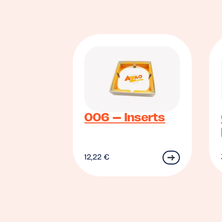
006 – Inserts
12,22
€