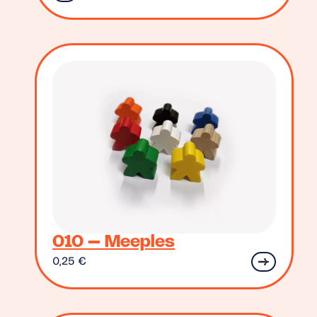
010 – Meeples
0,25
€