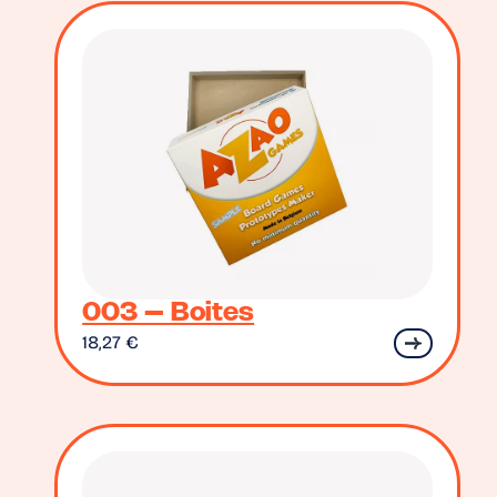
003 – Boites
18,27
€