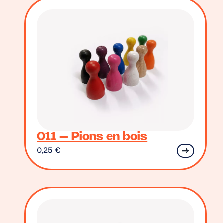
011 – Pions en bois
0,25
€