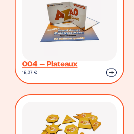
004 – Plateaux
18,27
€