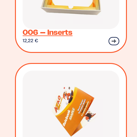
006 – Inserts
12,22
€