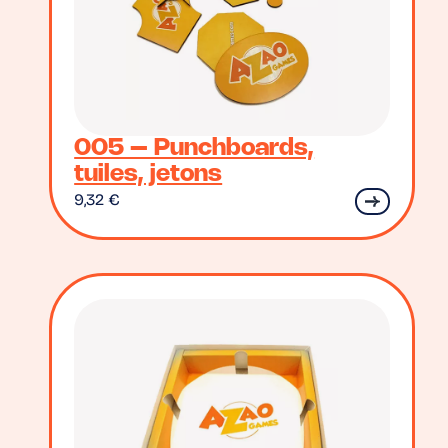
005 – Punchboards,
tuiles, jetons
9,32
€