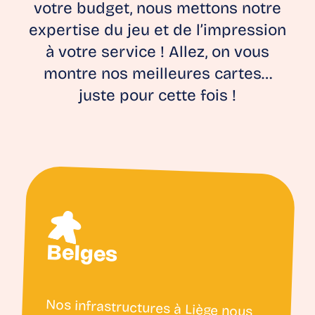
votre budget, nous mettons notre
expertise du jeu et de l’impression
à votre service ! Allez, on vous
montre nos meilleures cartes…
juste pour cette fois !
Belges
Nos infrastructures à Liège nous
permettent d’imprimer de 1 à 500