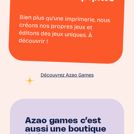
Bien plus qu’une imprimerie, nous
créons nos propres jeux et
éditons des jeux uniques. À
découvrir !
Découvrez Azao Games
Azao games c’est
aussi une boutique