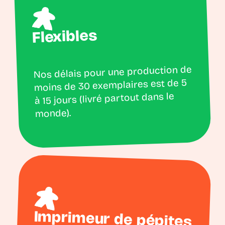
Flexibles
Nos délais pour une production de
moins de 30 exemplaires est de 5
à 15 jours (livré partout dans le
monde).
Imprimeur de pépites