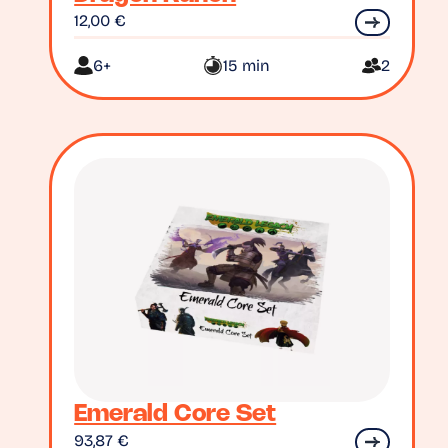
12,00
€
6+
15 min
2
Emerald Core Set
93,87
€