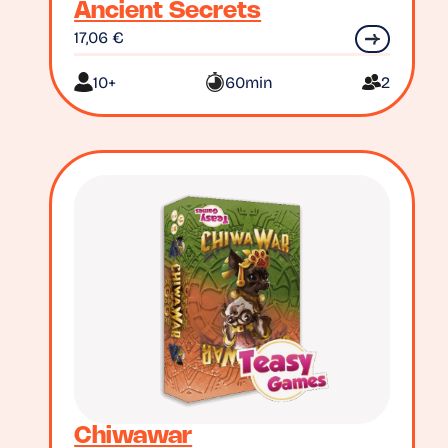
Ancient Secrets
17,06
€
10+
60min
2
Chiwawar