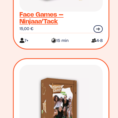
Face Games –
Ninjaaa’Tack
15,00
€
7+
15 min
4-8