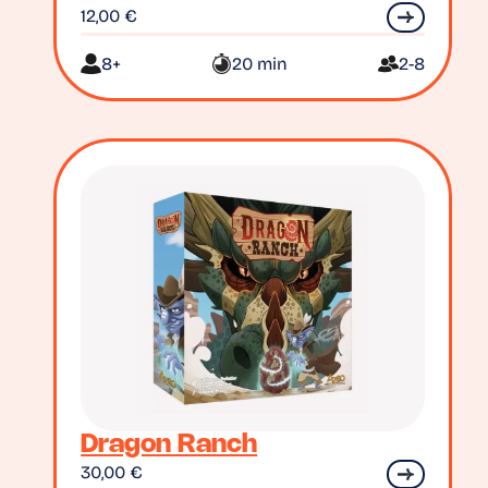
12,00
€
8+
20 min
2-8
Dragon Ranch
30,00
€