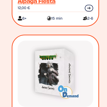
Alpaga Fiesta
12,00
€
6+
15 min
2-6