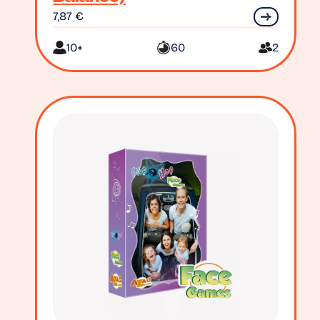
7,87
€
10+
60
2