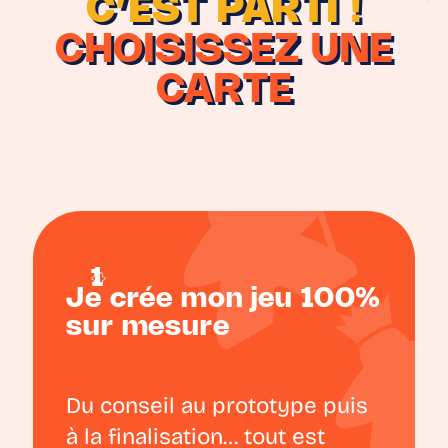
C’EST PARTI !
CHOISISSEZ UNE
CARTE
Je crée mon jeu 100%
sur mesure
Du conseil au prototype puis
à la finalisation… tout est