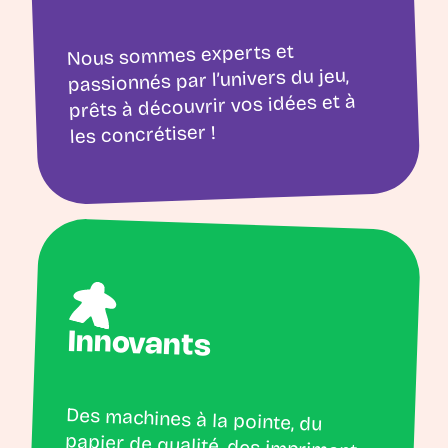
Nous sommes experts et
passionnés par l’univers du jeu,
prêts à découvrir vos idées et à
les concrétiser !
Innovants
Des machines à la pointe, du
papier de qualité, des imprimantes
3D et UV qui nous permettent de
répondre aux demandes les plus