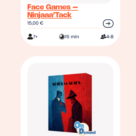
Face Games –
Ninjaaa’Tack
15,00
€
7+
15 min
4-8