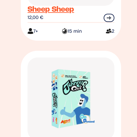
Sheep Sheep
12,00
€
7+
15 min
2