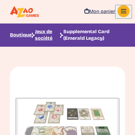
Mon panier
Aller au contenu
Jeux de
Supplemental Card
Boutique
société
(Emerald Legacy)