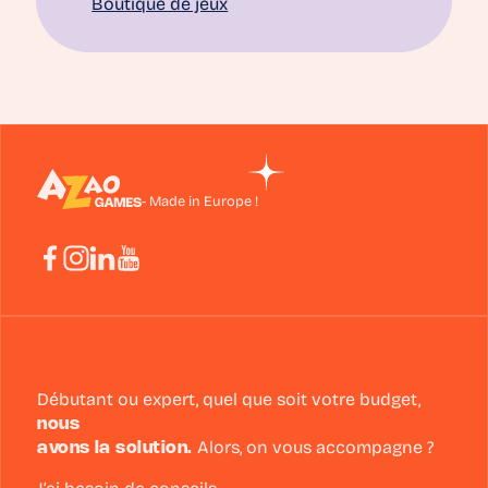
Boutique de jeux
- Made in Europe !
Débutant ou expert, quel que soit votre budget,
nous
avons la solution.
Alors, on vous accompagne ?